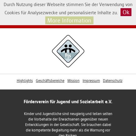
Durch Nutzung dieser Webseite stimmen Sie der Verwendung von
Ok
Cookies für Analysezwecke und personalisierte Inhalte zu.
More Information
Highlights
Geschäftsbereiche
Mission
Impressum
Datenschutz
Förderverein für Jugend und Sozialarbeit e.V.
Kinder und Jugendliche sind neugierig und teilen selten
die Vorbehalte der Erwachsenen gegenüber neuen
Entwicklungen in der Gesellschaft. Sie brauchen dabei
die kompetente Begleitung mehr als die Warnung vor
den Risiken.