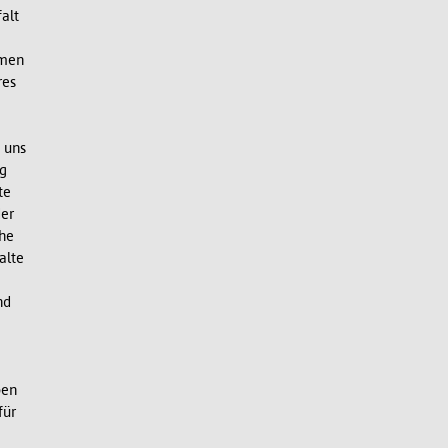
alt
hmen
res
 uns
g
te
der
che
alte
nd
ben
für