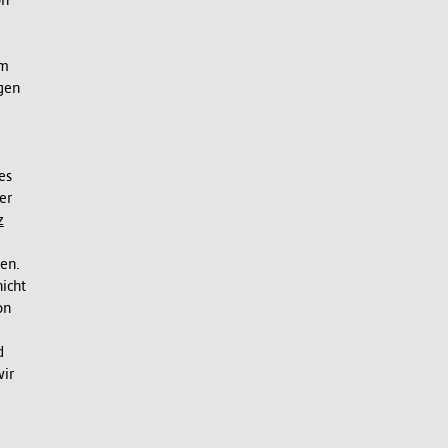
on
im
gen
es
er
z
en.
icht
on
d
wir