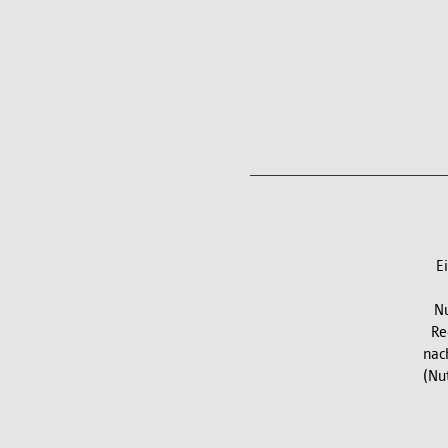
E
Nu
Re
nac
(Nu