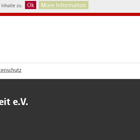
Ok
More Information
Inhalte zu.
tenschutz
it e.V.