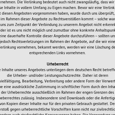
rnehmen. Die Verlinkung bedeutet auch nicht zwangsläufig, dass wir
se Inhalte in vollem Umfang zu Eigen machen. Bevor wir eine Verlin
t diesen Angeboten vorgenommen haben, wurde durch uns überprüft,
 im Rahmen dieser Angebote zu Rechtsverstößen kommt – solche wa
 uns zum Zeitpunkt der Verbindung zu unserem Angebot nicht erkenn
ider ist es uns nicht möglich und zumutbar ohne konkrete Anhaltspun
eine dauerhafte Kontrolle dieser Angebote durchzuführen – sollten un
jedoch Rechtsverletzungen im Rahmen der Angebote, auf die wir ein
erlinkung vornehmen, bekannt werden, werden wir eine Löschung d
entsprechenden Links vornehmen.
Urheberrecht
e Inhalte unseres Angebotes unterliegen dem deutschen Recht betreff
die Urheber- und/oder Leistungsschutzrechte. Daher ist deren
vielfältigung, Bearbeitung, Verbreitung oder andere Form der Verwer
e eine ausdrückliche Zustimmung in schriftlicher Form durch den Inh
der Urheberrechte ausschließlich im Rahmen der engen Grenzen des
eberrechtes zulässig. Insbesondere sind Downloads oder die Anferti
von Kopien dieser Inhalte nur für den privaten Gebrauch gestattet. De
rstoß gegen urheberrechtliche Vorschriften kann nicht nur zivilrechtli