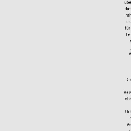
übe
die
mi
es
für
Le
V
Di
Ver
ohn
Urh
Ve