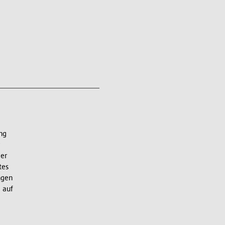
ng
der
tes
ngen
 auf