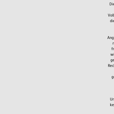
Di
Vol
di
Ang
f
wi
ge
Rec
g
Un
ke