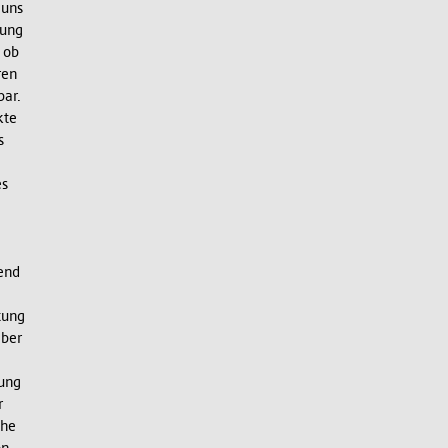
 uns
kung
 ob
ren
bar.
kte
s
e
es
end
tung
aber
gung
r
che