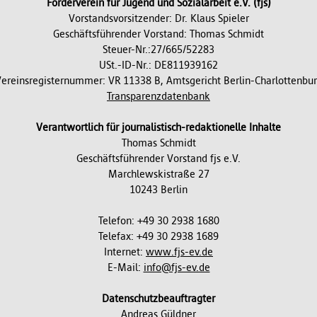
Förderverein für Jugend und Sozialarbeit e.V. (fjs)
Vorstandsvorsitzender: Dr. Klaus Spieler
Geschäftsführender Vorstand: Thomas Schmidt
Steuer-Nr.:27/665/52283
USt.-ID-Nr.: DE811939162
ereinsregisternummer: VR 11338 B, Amtsgericht Berlin-Charlottenbu
Transparenzdatenbank
Verantwortlich für journalistisch-redaktionelle Inhalte
Thomas Schmidt
Geschäftsführender Vorstand fjs e.V.
Marchlewskistraße 27
10243 Berlin
Telefon: +49 30 2938 1680
Telefax: +49 30 2938 1689
Internet:
www.fjs-ev.de
E-Mail:
info@fjs-ev.de
Datenschutzbeauftragter
Andreas Güldner